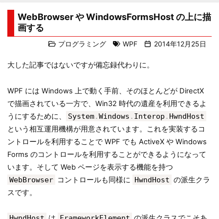
WebBrowser や WindowsFormsHost の上に描
画する
プログラミング
WPF
2014年12月25日
大した記事ではないですが備忘録代わりに。
WPF には Windows 上で動く手前、そのほとんどが DirectX
で描画されている一方で、Win32 時代の遺産を利用できるよ
うにするために、
System
.
Windows
.
Interop
.
HwndHost
という相互運用機構が用意されています。これを実装するコ
ントロールを利用することで WPF でも ActiveX や Windows
Forms のコントロールを利用することができるようになって
います。そして Web ページを表示する機能を持つ
WebBrowser
コントロールも同様に
HwndHost
の派生クラ
スです。
HwndHost
は
FrameworkElement
の派生クラスでこそあ