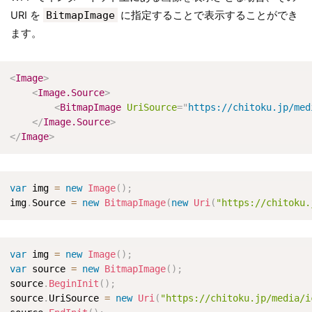
URI を
BitmapImage
に指定することで表示することができ
ます。
<
Image
>
<
Image.Source
>
<
BitmapImage
UriSource
=
"
https://chitoku.jp/med
</
Image.Source
>
</
Image
>
var
 img 
=
new
Image
(
)
;
img
.
Source 
=
new
BitmapImage
(
new
Uri
(
"https://chitoku.
var
 img 
=
new
Image
(
)
;
var
 source 
=
new
BitmapImage
(
)
;
source
.
BeginInit
(
)
;
source
.
UriSource 
=
new
Uri
(
"https://chitoku.jp/media/i