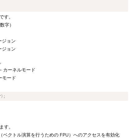
です。
数字）
ージョン
ージョン
。
- カーネルモード
ーモード
r
)
;
ます。
PU（ベクトル演算を行うための FPU）へのアクセスを有効化