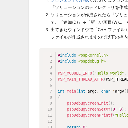
プロジェクトの作成
のとおりにプロジ
「ソリューションのディレクトリを作成
ソリューションが作成されたら「ソリュ
て、「追加(D)」→「新しい項目(W)..
出てきたウィンドウで「C++ ファイル (
ファイルが作成されますので以下の枠内
#
include
<pspkernel.h>
#
include
<pspdebug.h>
PSP_MODULE_INFO
(
"Hello World"
,
PSP_MAIN_THREAD_ATTR
(
PSP_THREA
int
main
(
int
 argc
,
char
*
argv
[
{
pspDebugScreenInit
(
)
;
pspDebugScreenSetXY
(
0
,
0
)
;
pspDebugScreenPrintf
(
"Hell
return
0
;