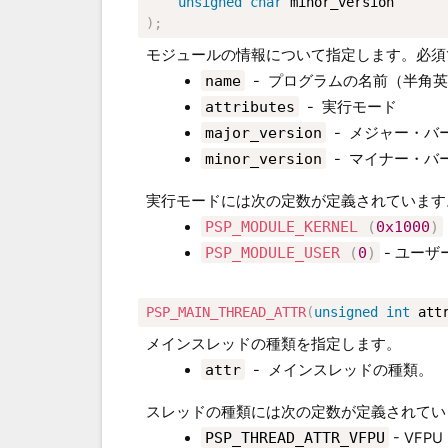
unsigned
char
)
;
モジュールの情報について指定します。必須
name
-
プログラムの名前（半角英
attributes
-
実行モード
major_version
-
メジャー・バ
minor_version
-
マイナー・バ
実行モードには次の定数が定義されています
PSP_MODULE_KERNEL
(
0x1000
)
PSP_MODULE_USER
(
0
)
- ユーザ
PSP_MAIN_THREAD_ATTR
(
unsigned
int
 att
メインスレッドの種類を指定します。
attr
-
メインスレッドの種類。
スレッドの種類には次の定数が定義されてい
PSP_THREAD_ATTR_VFPU
- VF