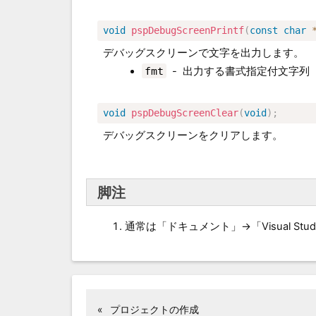
void
pspDebugScreenPrintf
(
const
char
デバッグスクリーンで文字を出力します。
fmt
-
出力する書式指定付文字列（半
void
pspDebugScreenClear
(
void
)
;
デバッグスクリーンをクリアします。
脚注
通常は「ドキュメント」→「Visual Stu
«
プロジェクトの作成