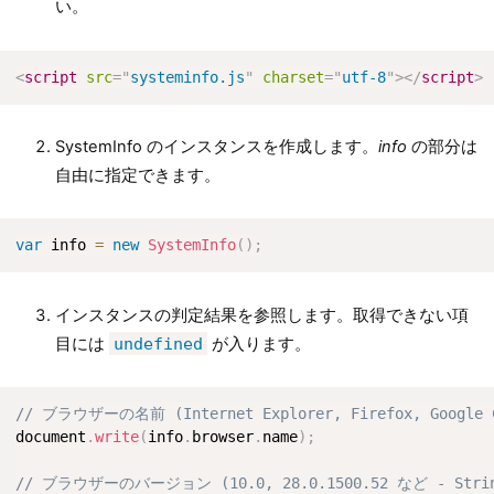
い。
<
script
src
=
"
systeminfo.js
"
charset
=
"
utf-8
"
>
</
script
>
SystemInfo のインスタンスを作成します。
info
の部分は
自由に指定できます。
var
 info 
=
new
SystemInfo
(
)
;
インスタンスの判定結果を参照します。取得できない項
目には
undefined
が入ります。
// ブラウザーの名前 (Internet Explorer, Firefox, Google 
document
.
write
(
info
.
browser
.
name
)
;
// ブラウザーのバージョン (10.0, 28.0.1500.52 など - Stri