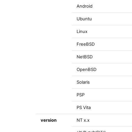
Android
Ubuntu
Linux
FreeBSD
NetBSD
OpenBSD
Solaris
PSP
PS Vita
version
NT x.x