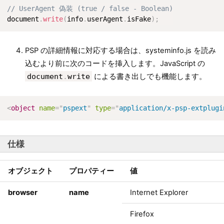
// UserAgent 偽装 (true / false - Boolean)
document
.
write
(
info
.
userAgent
.
isFake
)
;
PSP の詳細情報に対応する場合は、systeminfo.js を読み
込むより前に次のコードを挿入します。JavaScript の
document
.
write
による書き出しでも機能します。
<
object
name
=
"
pspext
"
type
=
"
application/x-psp-extplugi
仕様
オブジェクト
プロパティー
値
browser
name
Internet Explorer
Firefox