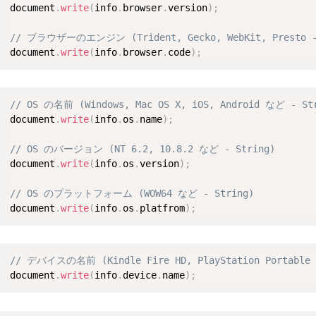
document
.
write
(
info
.
browser
.
version
)
;
// ブラウザーのエンジン (Trident, Gecko, WebKit, Presto -
document
.
write
(
info
.
browser
.
code
)
;
// OS の名前 (Windows, Mac OS X, iOS, Android など - St
document
.
write
(
info
.
os
.
name
)
;
// OS のバージョン (NT 6.2, 10.8.2 など - String)
document
.
write
(
info
.
os
.
version
)
;
// OS のプラットフォーム (WOW64 など - String)
document
.
write
(
info
.
os
.
platfrom
)
;
// デバイスの名前 (Kindle Fire HD, PlayStation Portable
document
.
write
(
info
.
device
.
name
)
;