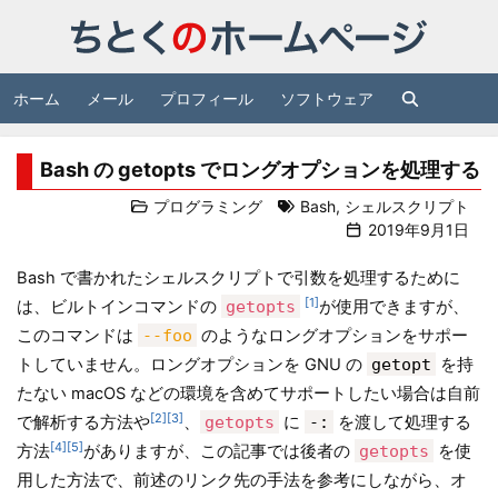
ホーム
メール
プロフィール
ソフトウェア
Bash の getopts でロングオプションを処理する
プログラミング
Bash
,
シェルスクリプト
2019年9月1日
Bash で書かれたシェルスクリプトで引数を処理するために
1
は、ビルトインコマンドの
getopts
が使用できますが、
このコマンドは
--foo
のようなロングオプションをサポー
トしていません。ロングオプションを GNU の
getopt
を持
たない macOS などの環境を含めてサポートしたい場合は自前
2
3
で解析する方法や
、
getopts
に
-:
を渡して処理する
4
5
方法
がありますが、この記事では後者の
getopts
を使
用した方法で、前述のリンク先の手法を参考にしながら、オ