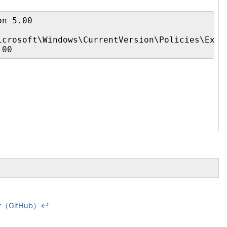
tor（GitHub）
↩