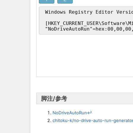
脚注/参考
NoDriveAutoRun
↩
chitoku-k/no-drive-auto-run-genera