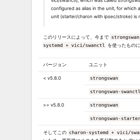
vici/swanctl), which was called
strongswa
configured as alias in the unit, for which
unit (starter/charon with ipsec/stroke) is
このリリースによって、今まで
strongswan
systemd + vici/swanctl
を使ったものに
バージョン
ユニット
< v5.8.0
strongswan
strongswan-swanct
>= v5.8.0
strongswan
strongswan-starte
そしてこの
charon-systemd + vici/swa