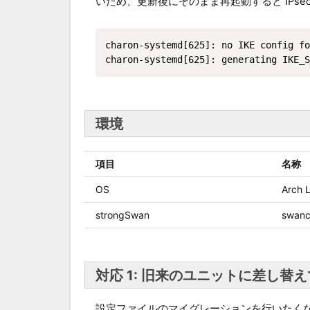
いため、更新後にそのまま再起動すると IPse
charon-systemd[625]: no IKE config fo
charon-systemd[625]: generating IKE_S
環境
項目
名称
OS
Arch 
strongSwan
swanc
対応 1: 旧来のユニットに差し替
設定ファイルのマイグレーションを行いたく