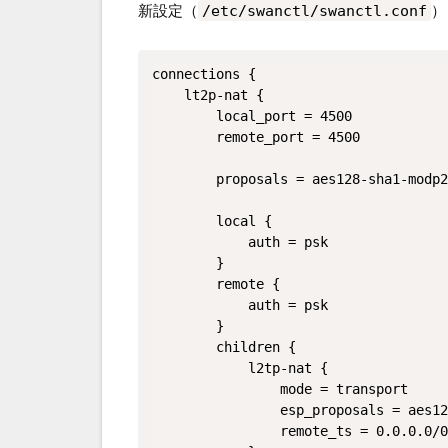
新設定（
/etc/swanctl/swanctl.conf
）
connections {

    lt2p-nat {

        local_port = 4500

        remote_port = 4500

        proposals = aes128-sha1-modp2
        local {

            auth = psk

        }

        remote {

            auth = psk

        }

        children {

            l2tp-nat {

                mode = transport

                esp_proposals = aes12
                remote_ts = 0.0.0.0/0
