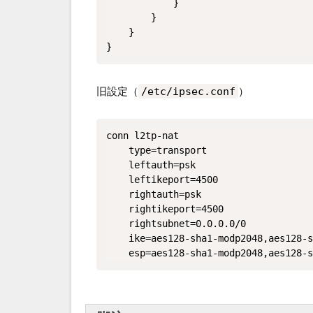
            }

        }

    }

}
旧設定（
/etc/ipsec.conf
）
conn l2tp-nat

    type=transport

    leftauth=psk

    leftikeport=4500

    rightauth=psk

    rightikeport=4500

    rightsubnet=0.0.0.0/0

    ike=aes128-sha1-modp2048,aes128-s
    esp=aes128-sha1-modp2048,aes128-s