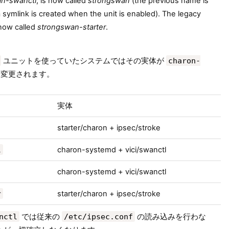
n-swanctl
, is now called
strongswan
(the previous name is
 a symlink is created when the unit is enabled). The legacy
 now called
strongswan-starter
.
ユニットを使っていたシステムではその実体が
charon-
変更されます。
実体
starter/charon + ipsec/stroke
l
charon-systemd + vici/swanctl
charon-systemd + vici/swanctl
r
starter/charon + ipsec/stroke
nctl
では従来の
/etc/ipsec.conf
の読み込みを行わな