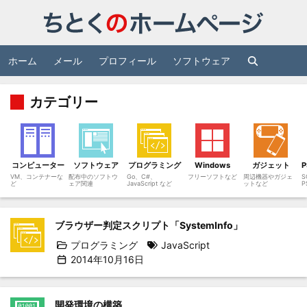
ホーム
メール
プロフィール
ソフトウェア
カテゴリー
コンピューター
ソフトウェア
プログラミング
Windows
ガジェット
VM、コンテナーな
配布中のソフトウ
Go、C#、
フリーソフトなど
周辺機器やガジェ
S
ど
ェア関連
JavaScript など
ットなど
P
ブラウザー判定スクリプト「SystemInfo」
プログラミング
JavaScript
2014年10月16日
開発環境の構築